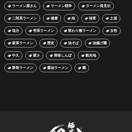
ラーメン屋さん
ラーメン戦争
ラーメン発見伝
二郎系ラーメン
健康
味
味変
土浦
塩分
壱系ラーメン
変わり種ラーメン
女性
家系ラーメン
歴史
油そば
油揚げ麺
牛久
硬さ
美味しんぼ
観光地
豚骨ラーメン
醤油ラーメン
麺