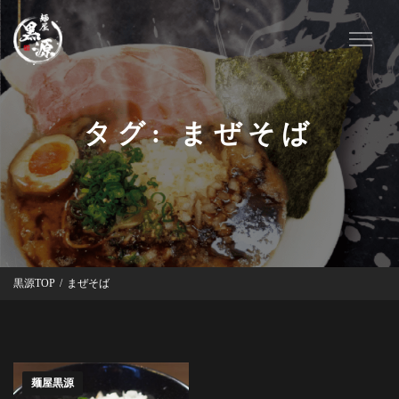
タグ:
まぜそば
黒源TOP
/
まぜそば
麺屋黒源