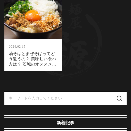
2024.02.15
油そばとまぜそばってど
う違うの？ 美味しい食べ
方は？ 茨城のオススメ油
そば・まぜそば店もご紹
介！
検
索:
新着記事