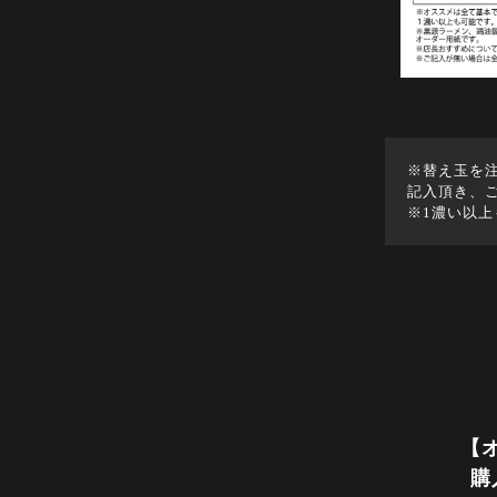
※替え玉を
記入頂き、
※1濃い以
【
購