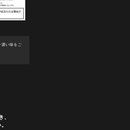
り濃い味をご
き、
い。