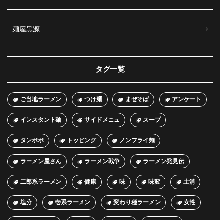
麺屋黒源
タグ一覧
ご当地ラーメン
つけ麺
まぜそば
アンケート
インスタント麺
サイドメニュ
スープ
タンポポ
トッピング
ノンフライ麺
ラーメン屋さん
ラーメン戦争
ラーメン発見伝
二郎系ラーメン
健康
味
味変
土浦
塩分
壱系ラーメン
変わり種ラーメン
女性