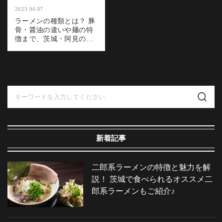
2023.04.07
ラーメンの種類とは？ 豚
骨・醤油の違いや麺の特
徴まで、茨城・阿見のラ
ーメン店が解説！
検
索:
新着記事
二郎系ラーメンの特徴と魅力を解
説！ 茨城で食べられるオススメ二
郎系ラーメンもご紹介♪