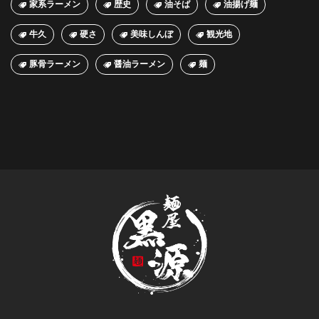
家系ラーメン
歴史
油そば
油揚げ麺
牛久
硬さ
美味しんぼ
観光地
豚骨ラーメン
醤油ラーメン
麺