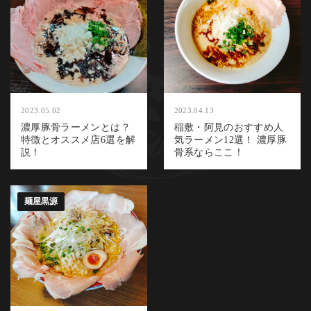
2023.05.02
2023.04.13
濃厚豚骨ラーメンとは？
稲敷・阿見のおすすめ人
特徴とオススメ店6選を解
気ラーメン12選！ 濃厚豚
説！
骨系ならここ！
麺屋黒源